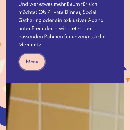
Und wer etwas mehr Raum für sich
möchte: Ob Private Dinner, Social
Gathering oder ein exklusiver Abend
unter Freunden – wir bieten den
passenden Rahmen für unvergessliche
Momente.
Menu